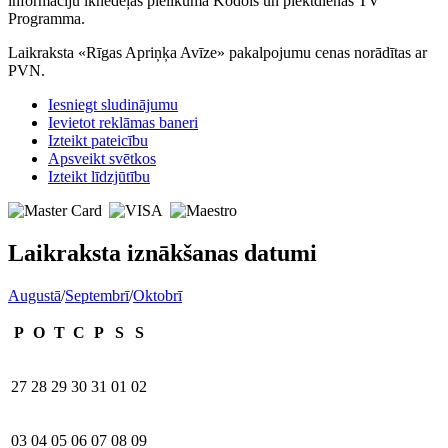
informāciju iknedēļas pielikumā Kodols un piektdienās TV
Programma.
Laikraksta «Rīgas Apriņķa Avīze» pakalpojumu cenas norādītas ar
PVN.
Iesniegt sludinājumu
Ievietot reklāmas baneri
Izteikt pateicību
Apsveikt svētkos
Izteikt līdzjūtību
Laikraksta iznākšanas datumi
Augustā
/
Septembrī
/
Oktobrī
P
O
T
C
P
S
S
27
28
29
30
31
01
02
03
04
05
06
07
08
09