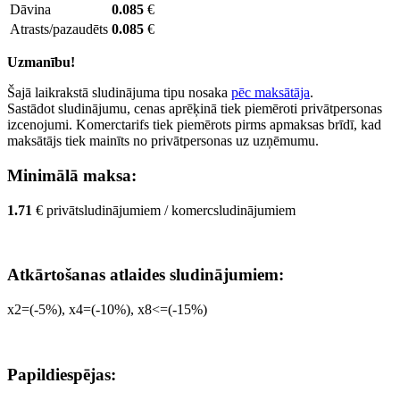
Dāvina
0.085
€
Atrasts/pazaudēts
0.085
€
Uzmanību!
Šajā laikrakstā sludinājuma tipu nosaka
pēc maksātāja
.
Sastādot sludinājumu, cenas aprēķinā tiek piemēroti privātpersonas
izcenojumi. Komerctarifs tiek piemērots pirms apmaksas brīdī, kad
maksātājs tiek mainīts no privātpersonas uz uzņēmumu.
Minimālā maksa:
1.71
€ privātsludinājumiem / komercsludinājumiem
Atkārtošanas atlaides sludinājumiem:
x2=(-5%), x4=(-10%), x8<=(-15%)
Papildiespējas: