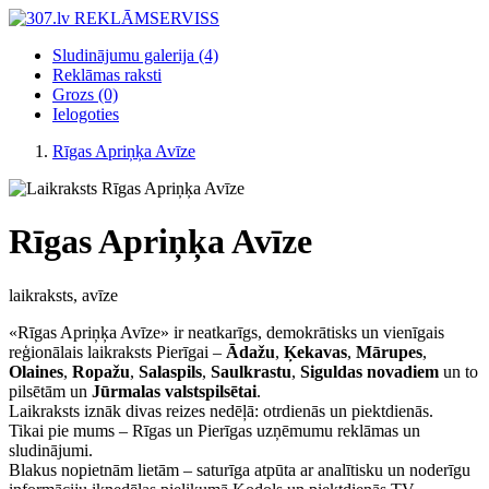
Sludinājumu galerija
(4)
Reklāmas raksti
Grozs
(0)
Ielogoties
Rīgas Apriņķa Avīze
Rīgas Apriņķa Avīze
laikraksts, avīze
«Rīgas Apriņķa Avīze» ir neatkarīgs, demokrātisks un vienīgais
reģionālais laikraksts Pierīgai –
Ādažu
,
Ķekavas
,
Mārupes
,
Olaines
,
Ropažu
,
Salaspils
,
Saulkrastu
,
Siguldas novadiem
un to
pilsētām un
Jūrmalas valstspilsētai
.
Laikraksts iznāk divas reizes nedēļā: otrdienās un piektdienās.
Tikai pie mums – Rīgas un Pierīgas uzņēmumu reklāmas un
sludinājumi.
Blakus nopietnām lietām – saturīga atpūta ar analītisku un noderīgu