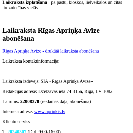
Laikraksta izplatīšana
- pa pastu, kioskos, lielveikalos un citās
tirdzniecības vietās
Laikraksta Rīgas Apriņķa Avīze
abonēšana
Rīgas Apriņķa Avīze - drukātā laikraksta abonēšana
Laikraksta kontaktinformācija:
Laikraksta izdevējs:
SIA «Rīgas Apriņķa Avīze»
Redakcijas adrese: Dzelzavas iela 74-315a, Rīga, LV-1082
Tālrunis:
22008370
(reklāmas daļa, abonēšana)
Interneta adrese:
www.aprinkis.lv
Klientu serviss
T.
20240307
(D.d. 9:00-16:00)