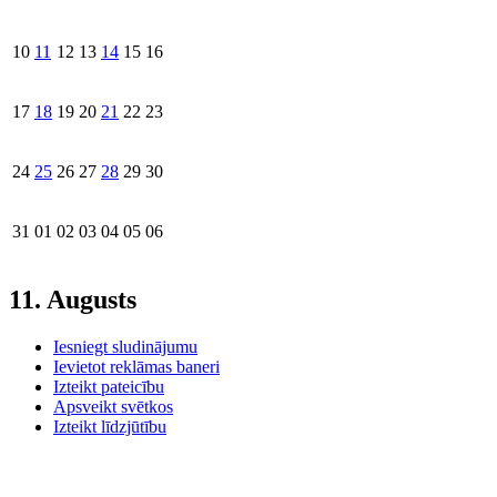
10
11
12
13
14
15
16
17
18
19
20
21
22
23
24
25
26
27
28
29
30
31
01
02
03
04
05
06
11. Augusts
Iesniegt sludinājumu
Ievietot reklāmas baneri
Izteikt pateicību
Apsveikt svētkos
Izteikt līdzjūtību