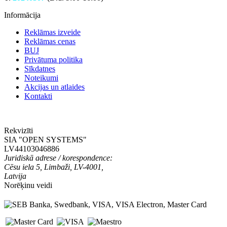
Informācija
Reklāmas izveide
Reklāmas cenas
BUJ
Privātuma politika
Sīkdatnes
Noteikumi
Akcijas un atlaides
Kontakti
Rekvizīti
SIA "OPEN SYSTEMS"
LV44103046886
Juridiskā adrese / korespondence:
Cēsu iela 5
,
Limbaži
,
LV-4001,
Latvija
Norēķinu veidi