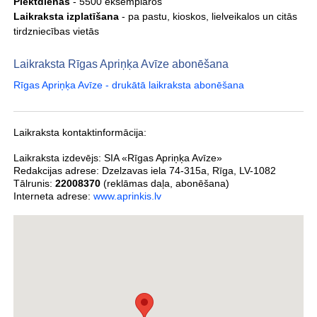
Piektdienās
- 5500 eksemplāros
Laikraksta izplatīšana
- pa pastu, kioskos, lielveikalos un citās
tirdzniecības vietās
Laikraksta Rīgas Apriņķa Avīze abonēšana
Rīgas Apriņķa Avīze - drukātā laikraksta abonēšana
Laikraksta kontaktinformācija:
Laikraksta izdevējs:
SIA «Rīgas Apriņķa Avīze»
Redakcijas adrese: Dzelzavas iela 74-315a, Rīga, LV-1082
Tālrunis:
22008370
(reklāmas daļa, abonēšana)
Interneta adrese:
www.aprinkis.lv