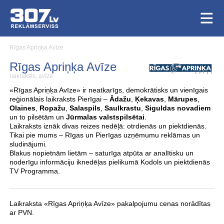
Rīgas Apriņķa Avīze
Rīgas Apriņķa Avīze
laikraksts, avīze
«Rīgas Apriņķa Avīze» ir neatkarīgs, demokrātisks un vienīgais
reģionālais laikraksts Pierīgai –
Ādažu
,
Ķekavas
,
Mārupes
,
Olaines
,
Ropažu
,
Salaspils
,
Saulkrastu
,
Siguldas novadiem
un to pilsētām un
Jūrmalas valstspilsētai
.
Laikraksts iznāk divas reizes nedēļā: otrdienās un piektdienās.
Tikai pie mums – Rīgas un Pierīgas uzņēmumu reklāmas un
sludinājumi.
Blakus nopietnām lietām – saturīga atpūta ar analītisku un
noderīgu informāciju iknedēļas pielikumā Kodols un piektdienās
TV Programma.
Laikraksta «Rīgas Apriņķa Avīze» pakalpojumu cenas norādītas
ar PVN.