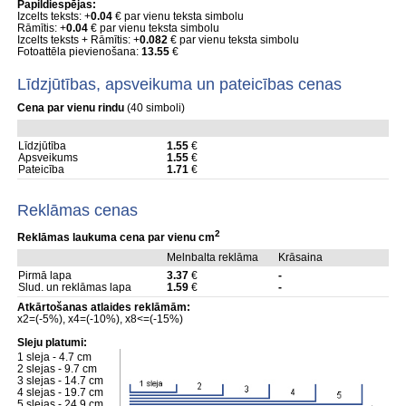
Papildiespējas:
Izcelts teksts: +
0.04
€ par vienu teksta simbolu
Rāmītis: +
0.04
€ par vienu teksta simbolu
Izcelts teksts + Rāmītis: +
0.082
€ par vienu teksta simbolu
Fotoattēla pievienošana:
13.55
€
Līdzjūtības, apsveikuma un pateicības cenas
Cena par vienu rindu
(40 simboli)
Līdzjūtība
1.55
€
Apsveikums
1.55
€
Pateicība
1.71
€
Reklāmas cenas
2
Reklāmas laukuma cena par vienu cm
Melnbalta reklāma
Krāsaina
Pirmā lapa
3.37
€
-
Slud. un reklāmas lapa
1.59
€
-
Atkārtošanas atlaides reklāmām:
x2=(-5%), x4=(-10%), x8<=(-15%)
Sleju platumi:
1 sleja - 4.7 cm
2 slejas - 9.7 cm
3 slejas - 14.7 cm
4 slejas - 19.7 cm
5 slejas - 24.9 cm