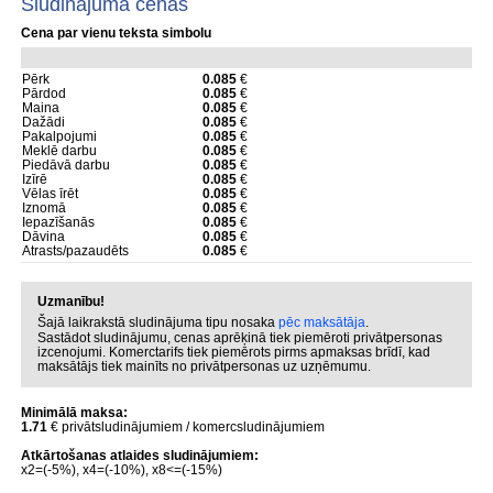
Sludinājuma cenas
Cena par vienu teksta simbolu
Pērk
0.085
€
Pārdod
0.085
€
Maina
0.085
€
Dažādi
0.085
€
Pakalpojumi
0.085
€
Meklē darbu
0.085
€
Piedāvā darbu
0.085
€
Izīrē
0.085
€
Vēlas īrēt
0.085
€
Iznomā
0.085
€
Iepazīšanās
0.085
€
Dāvina
0.085
€
Atrasts/pazaudēts
0.085
€
Uzmanību!
Šajā laikrakstā sludinājuma tipu nosaka
pēc maksātāja
.
Sastādot sludinājumu, cenas aprēķinā tiek piemēroti privātpersonas
izcenojumi. Komerctarifs tiek piemērots pirms apmaksas brīdī, kad
maksātājs tiek mainīts no privātpersonas uz uzņēmumu.
Minimālā maksa:
1.71
€ privātsludinājumiem / komercsludinājumiem
Atkārtošanas atlaides sludinājumiem:
x2=(-5%), x4=(-10%), x8<=(-15%)